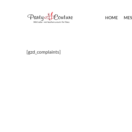
Skip
to
HOME
MES
main
content
[gzd_complaints]