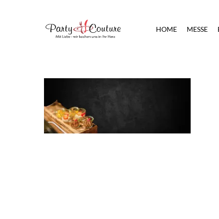
Skip
to
HOME
MESSE
main
content